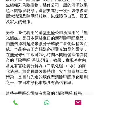
生組織列為致癌物，裝修公司一般的清潔效果
也不夠徹底乾淨，還需要進行一次性裝修後深
層大清潔及
除甲醛
服務，以保障你自己、員工
及家人的健康。
另外，我們聘用的清
除甲醛
公司所採用的『無
光觸媒』是日本原裝進口的新型
除甲醛
產品，
由無機原料超納米微分子磷酸二氧化鈦精製而
成。本品突破了光觸媒必須受光激發的限制，
在無光條件下即可24小時間不間斷發揮優異持
久的「
除甲醛
·淨味·消臭」效果，實現將室內
常見有害物質分解為（二氧化碳 ＋ 水）的淨
化過程。無光觸媒效果持續，安全無毒無二次
污染，是目前先進的環保型清
除甲醛
淨化噴劑
之一，在日本淨化市場具有高佔有率。
這些
去甲醛公司
擁有專業的 清
除甲醛
服務，
範圍廣泛，為住宅、寫字樓、店舖、學校等提
供優質的
甲醛清除
服務，多年來深得客戶支
持，令客人安心滿意。
新屋裝修過後總會有一陣甲醛味，從建築材
料、新購置的家具如壓縮木材、加工木地、油