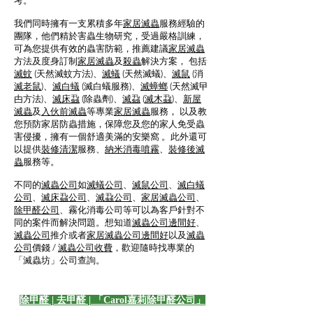
考。
我們同時擁有一支累積多年
家居滅蟲
服務經驗的
團隊，他們精於害蟲生物研究，受過嚴格訓練，
可為您提供有效的蟲害防範，推薦建議
家居滅蟲
方法及度身訂制
家居滅蟲
及
殺蟲
解決方案， 包括
滅蚊
(天然滅蚊方法)、
滅蟻
(天然滅蟻)、
滅鼠
(消
滅老鼠
)、
滅白蟻
(滅白蟻服務)、
滅蟑螂
(天然滅曱
甴方法)、
滅床蝨
(除蟲劑)、
滅蝨
(
滅木蝨
)、
新屋
滅蟲
及
入伙前滅蟲
等專業
家居滅蟲
服務， 以及教
您預防家居防蟲措施，保障您及您的家人免受蟲
害侵擾，擁有一個舒適美滿的安樂窩 。此外還可
以提供
裝修清潔
服務、
納米消毒噴霧
、
裝修後滅
蟲
服務等。
不同的
滅蟲公司
如
滅蟻公司
、
滅鼠公司
、
滅白蟻
公司
、
滅床蝨公司
、
滅蝨公司
、
家居滅蟲公司
、
除甲醛公司
、霧化消毒公司等可以為客戶針對不
同的案件而解決問題。想知道
滅蟲公司邊間好
、
滅蟲公司
推介或者
家居滅蟲公司邊間好
以及
滅蟲
公司
價錢 /
滅蟲公司收費
，歡迎隨時找專業的
「滅蟲坊」公司查詢。
除甲醛 | 去甲醛 | 「Carol嘉莉除甲醛公司」