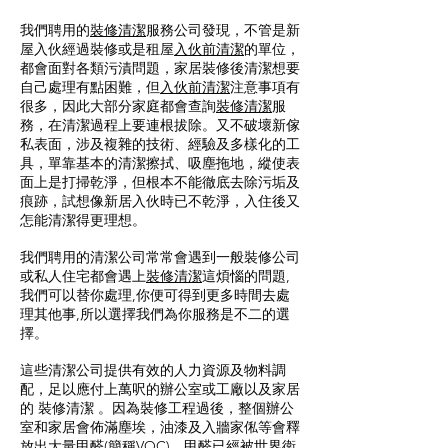
我們聘用的
裝修清潔
服務公司發現，不管是新
屋入伙經過裝修或是租屋
入伙前清潔
的單位，
都會面對各類污漬問題，家居裝修後清潔想要
自己處理有點困難，但
入伙前清潔
注意事項有
很多，因此大部分家庭都會查詢
裝修清潔
服
務，在清潔過程上要連根拔除。又不破壞新傢
私表面，涉及複雜的技術、經驗及多樣化的工
具，單靠基本的清潔擦拭、吸塵拖地，縱使表
面上是打掃乾淨，但根本不能徹底去除污垢及
痕跡，試想像新居入伙時已不乾淨，入住後又
怎能清潔得更理想。
我們聘用的清潔公司常常會遇到一般裝修公司
或私人住宅都會遇上
裝修清潔
這煩惱的問題,
我們可以替你處理,你便可得到更多時間去處
理其他事,所以選擇我們為你服務是不二的選
擇。
這些清潔公司提供有效的人力資源及物料調
配，足以應付上萬呎的辦公室或工廠以及家居
的
裝修清潔
。因為裝修工程過後，整個辦公
室和家居會佈滿塵埃，油漆及入牆家俬等會釋
放出大量甲醛(簡稱VOC)，甲醛已經被世界衛