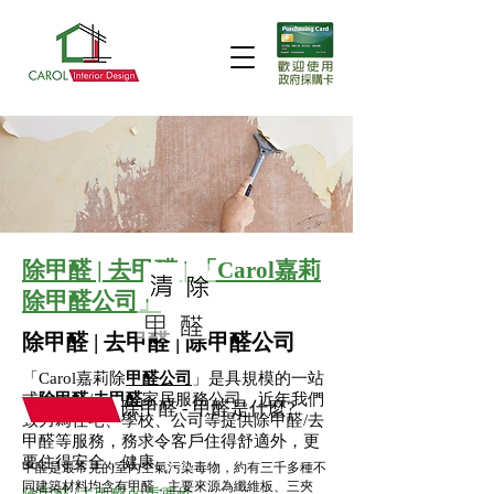
除甲醛 | 去甲醛 | 「Carol嘉莉
除甲醛公司」
除甲醛 | 去甲醛 | 除甲醛公司
「Carol嘉莉除
甲醛公司
」是具規模的一站
式
除甲醛
/
去甲醛
家居服務公司。近年我們
除甲醛 - 甲醛是什麼?
致力為住宅、學校、公司等提供除甲醛/去
甲醛等服務，務求令客戶住得舒適外，更
要住得安全，健康。
甲醛是最常見的室內空氣污染毒物，約有三千多種不
同建築材料均含有甲醛，主要來源為纖維板、三夾