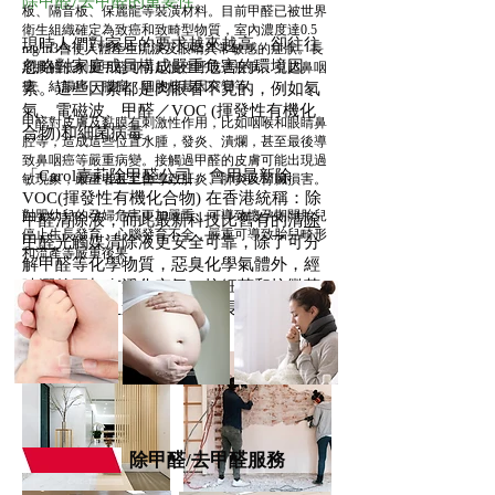
除甲醛/去甲醛的重要性
板、隔音板、保麗龍等裝潢材料。目前甲醛已被世界
衛生組織確定為致癌和致畸型物質，室內濃度達0.5
現時人們對家居的要求越來越高，卻往往
mg/m3會使人體產生流淚及眼睛異常敏感的症狀。長
忽略對家庭成員構成嚴重危害的環境因
期接觸低劑量甲醛可引起慢性呼吸道疾病，引起鼻咽
癌、結腸癌、腦瘤、細胞核基因突變等。
素。這些因素都是肉眼看不見的，例如氡
氣、電磁波、甲醛／VOC (揮發性有機化
甲醛對皮膚及黏膜有刺激性作用，比如咽喉和眼睛鼻
合物)和細菌病毒。
腔等，造成這些位置水腫，發炎、潰爛，甚至最後導
致鼻咽癌等嚴重病變。接觸過甲醛的皮膚可能出現過
「Carol嘉莉
除甲醛公司
」會用最新除
敏現象，嚴重者甚至會導致肝炎、肺炎及腎臟損害。
VOC(揮發性有機化合物) 在香港統稱：除
對嬰幼兒的孕婦危害更加嚴重，可導致懷孕期間胎兒
甲醛清除液，而此最新科技比舊有的清
除
停止生長發育，心腦發育不全，嚴重可導致胎兒畸形
甲醛
光觸媒清除液更安全可靠，除了可分
和流產等嚴重後果。
解甲醛等化學物質，惡臭化學氣體外，經
噴灑後更加有淨化空氣，抗細菌和抗黴菌
的作用，而且還可以保持很長時間。
除甲醛/去甲醛服務