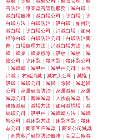
滅蟲
｜
除蟲
｜
滅蟲公司
｜
蟲害管理
｜
蟲
害防治
｜
專業蟲害管理服務
｜
滅白蟻
｜
滅白蟻服務
｜
滅白蟻公司
｜
除白蟻
｜
除
白蟻方法
｜
白蟻防治
｜
殺白蟻
｜
如何消
滅白蟻
｜
除白蟻公司
｜
消滅白蟻
｜
如何
根除白蟻
｜
白蟻防治公司
｜
白蟻防治藥
劑
｜
白蟻處理方法
｜
消滅白蟻方法
｜
蜜
蜂
｜
蜂巢
｜
蜂巢移除
｜
殺蚊
｜
滅蚊
｜
滅
蚊公司
｜
除床蝨
｜
殺木蝨
｜
殺床蝨公司
｜
滅蟑螂
｜
滅曱甴
｜
滅曱甴公司
｜
衣魚
消滅
｜
 衣蟲消滅
｜
滅衣魚公司
｜
滅蟻
｜
殺蟻
｜
滅蟻公司
｜
滅鼠
｜
除鼠
｜
滅老鼠
公司
｜
家居蟲害防治
｜
家居滅蟲
｜
家居
滅蟲公司
｜
新屋滅蟲
｜
入伙前滅蟲
｜
裝
修後滅蟲
｜
滅蟻方法
｜
如何滅螞蟻
｜
滅
螞蟻公司
｜
殺曱甴
｜
滅蟑螂方法
｜
滅蟑
螂公司
｜
滅床蝨方法
｜
床蝨木蝨
｜
殺床
蝨公司
｜
商業客戶滅蟲
 ｜
商業公司滅蟲
｜
商業客戶蟲控防治服務
｜
食品工廠滅