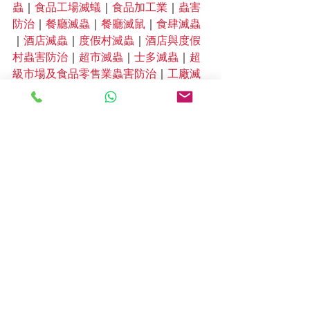
蟲
｜
食品工場滅蟻
｜
食品加工業
｜
蟲害
防治
｜
餐廳滅蟲
｜
餐廳滅鼠
｜
食肆滅蟲
｜
酒店滅蟲
｜
度假村滅蟲
｜
酒店與度假
村蟲害防治
｜
超市滅蟲
｜
士多滅蟲
｜
超
級市場及食品零售業蟲害防治
｜
工廠滅
蟲
｜
工廠滅鼠
｜
工業製造業蟲害防治
｜
物流滅蟲
｜
快遞滅蟲
｜
物流及供應鏈蟲
害防治服務
｜
商場滅蟲
｜
商店滅蟲
｜
零
售商場
See All
Recent Posts