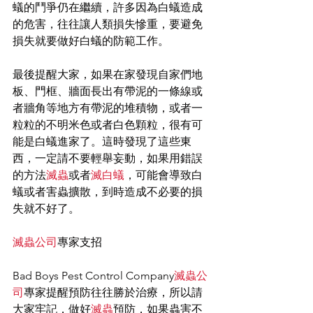
蟻的鬥爭仍在繼續，許多因為白蟻造成
的危害，往往讓人類損失慘重，要避免
損失就要做好白蟻的防範工作。
最後提醒大家，如果在家發現自家們地
板、門框、牆面長出有帶泥的一條線或
者牆角等地方有帶泥的堆積物，或者一
粒粒的不明米色或者白色顆粒，很有可
能是白蟻進家了。這時發現了這些東
西，一定請不要輕舉妄動，如果用錯誤
的方法
滅蟲
或者
滅白蟻
，可能會導致白
蟻或者害蟲擴散，到時造成不必要的損
失就不好了。
滅蟲公司
專家支招
Bad Boys Pest Control Company
滅蟲公
司
專家提醒預防往往勝於治療，所以請
大家牢記，做好
滅蟲
預防，如果蟲害不