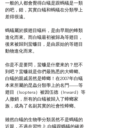
一般的人都會覺得白蟻是跟螞蟻是一類
的吧，錯，其實白蟻和螞蟻在分類學上
差得很遠。
螞蟻屬於膜翅目蟻科，是由早期的蜂類
進化而來。而白蟻最初被歸為等翅目，
後來被歸到蜚蠊目，是由原始的等翅目
動物進化而來。
你是不是要問，蜚蠊是什麼來的？想不
到吧？蜚蠊就是你們最熟悉的大蟑螂。
白蟻的親戚居然是蟑螂！在2007年白蟻
本來所屬的昆蟲分類學上的名門——等
翅目（Isoptera）被因伍德（Inward）等
人撤銷，所有的白蟻被歸入了蟑螂家
族，成為了名副其實的社會性蟑螂。
雖然白蟻的生物學分類居然不是螞蟻的
近親，不過在習性上,白蟻跟螞蟻的確差