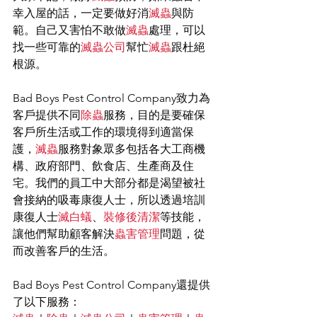
幸入屋的話，一定要做好消
滅蟲
與防
範。自己又害怕不敢做
滅蟲
處理，可以
找一些可靠的
滅蟲公司
幫忙
滅蟲
跟杜絕
根源。
Bad Boys Pest Control Company致力為
客戶提供不同
除蟲
服務，目的是要確保
客戶所生活或工作的環境得到適當保
護，
滅蟲
服務對象眾多包括各大工商機
構、政府部門、飲食店、生產商及住
宅。我們的員工中大部分都是渴望被社
會接納的吸毒康復人士，所以透過培訓
康復人士
滅白蟻
、
裝修後清潔
等技能，
讓他們幫助顧客解決
蟲害管理
問題，從
而改善客戶的生活。
Bad Boys Pest Control Company還提供
了以下服務：