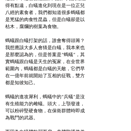
得有點遠，白蟻進化到現在是一位正兒
八經的素食者，我們都知道很多螞蟻都
是兇猛的肉食性昆蟲，但是白蟻卻是以
枯木，腐爛的樹葉為食物。
螞蟻跟白蟻打架的話，誰會奪得頭籌？
我想應該大多人會猜是白蟻，我本來也
是那麼認為的，但是答案是“螞蟻”，其
實螞蟻跟白蟻是天生的冤家，在全世界
範圍內，螞蟻都是白蟻的天敵，它們早
在一億年前就開始了互相的征戰，雙方
都是知彼知己。
螞蟻的進攻犀利，螞蟻中的“兵蟻”是沒
有生殖能力的雌蟻。頭大，上顎發達，
可以粉碎堅硬食物，在保衛群體時即成
為戰鬥的武器。