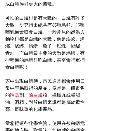
成白蟻族群更大的擴散。
可怕的白蟻也是有天敵的！白蟻有許多
天敵，研究指出總共有65種鳥類、19種
哺乳類會取食白蟻。一般常見的昆蟲與
動物也都是白蟻的天敵，像是蜈蚣、蟑
螂、蟋蟀、蜻蜓、蠍子、蜘蛛、蜥蜴、
青蛙，而白蟻最主要的天敵是螞蟻，有
些種類的螞蟻只吃白蟻，甚至會行軍捕
食白蟻呢！
家中出現白蟻時，市民通常都會使用日
常中容易取得的產品，像是是一般市售
的
除蟲
劑、
除白蟻
粉、樟腦丸或樟腦
油、酒精，對於白蟻來說都是屬於毒性
高、氣味重的化學產品。
當您把這些化學物質，使用在被白蟻危
害的地方時，對氣味非常敏感的白蟻會