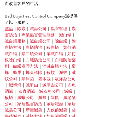
而改善客戶的生活。
Bad Boys Pest Control Company還提供
了以下服務：
滅蟲
｜
除蟲
｜
滅蟲公司
｜
蟲害管理
｜
蟲
害防治
｜
專業蟲害管理服務
｜
滅白蟻
｜
滅白蟻服務
｜
滅白蟻公司
｜
除白蟻
｜
除
白蟻方法
｜
白蟻防治
｜
殺白蟻
｜
如何消
滅白蟻
｜
除白蟻公司
｜
消滅白蟻
｜
如何
根除白蟻
｜
白蟻防治公司
｜
白蟻防治藥
劑
｜
白蟻處理方法
｜
消滅白蟻方法
｜
蜜
蜂
｜
蜂巢
｜
蜂巢移除
｜
殺蚊
｜
滅蚊
｜
滅
蚊公司
｜
除床蝨
｜
殺木蝨
｜
殺床蝨公司
｜
滅蟑螂
｜
滅曱甴
｜
滅曱甴公司
｜
衣魚
消滅
｜
 衣蟲消滅
｜
滅衣魚公司
｜
滅蟻
｜
殺蟻
｜
滅蟻公司
｜
滅鼠
｜
除鼠
｜
滅老鼠
公司
｜
家居蟲害防治
｜
家居滅蟲
｜
家居
滅蟲公司
｜
新屋滅蟲
｜
入伙前滅蟲
｜
裝
修後滅蟲
｜
滅蟻方法
｜
如何滅螞蟻
｜
滅