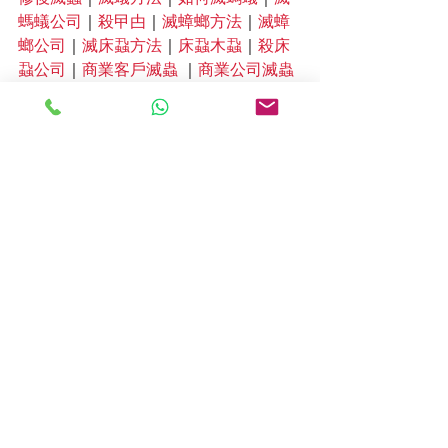
螞蟻公司
｜
殺曱甴
｜
滅蟑螂方法
｜
滅蟑
螂公司
｜
滅床蝨方法
｜
床蝨木蝨
｜
殺床
蝨公司
｜
商業客戶滅蟲
 ｜
商業公司滅蟲
｜
商業客戶蟲控防治服務
｜
食品工廠滅
蟲
｜
食品工場滅蟻
｜
食品加工業
｜
蟲害
防治
｜
餐廳滅蟲
｜
餐廳滅鼠
｜
食肆滅蟲
｜
酒店滅蟲
｜
度假村滅蟲
｜
酒店與度假
村蟲害防治
｜
超市滅蟲
｜
士多滅蟲
｜
超
級市場及食品零售業蟲害防治
｜
工廠滅
蟲
｜
工廠滅鼠
｜
工業製造業蟲害防治
｜
物流滅蟲
｜
快遞滅蟲
｜
物流及供應鏈蟲
害防治服務
｜
商場滅蟲
｜
商店滅蟲
｜
零
售商場
｜
學校滅蚊防蚊
｜
校園滅蟲
｜
蟲
害防治
｜
工地滅蟲地盤滅蟲
｜
建築業蟲
害防治
｜
飛機除蟲
｜
機艙滅蟲
｜
飛機蟲
害防治
｜
船隻滅蟲
｜
遊艇滅蟲
｜
船舶蟲
害防治
｜
除甲醛
｜
甲醛
｜
清除甲醛
｜
除
甲醛方法
｜
清除甲醛服務
｜
除甲醛公司