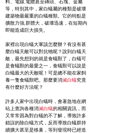
料、電線,電纜甚至磚頭、石塊、金屬
等，特別其中，家白蟻屬的種類是破壞
建築物最嚴重的白蟻種類。它的特點是
擴散力強,群體大，破壞迅速，在短期內
即能造成巨大損失。
家裡出現白蟻大軍該怎麼辦？有沒有甚
麼白蟻天敵可以對抗牠呢？說到白蟻天
敵，最先想到的就是食蟻獸了，白蟻可
是食蟻獸的最愛之一，食蟻獸可以說是
白蟻最大的天敵呢！可是總不能在家飼
養一隻食蟻獸吧。那麼要消
滅白蟻
究竟
有什麼好方法呢？
許多人家中出現白蟻時，會著急地在網
站上查詢各種消
滅白蟻
的相關資訊，而
又常常因為對白蟻的不了解，導致許多
錯誤的除白蟻方式，反而導致白蟻群持
續擴大甚至是移巢，等到發現時已經造