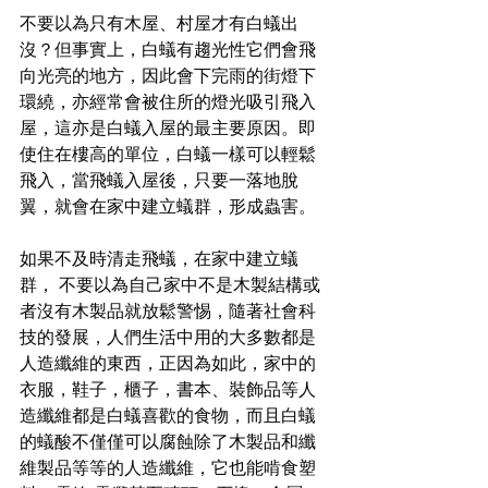
不要以為只有木屋、村屋才有白蟻出
沒？但事實上，白蟻有趨光性它們會飛
向光亮的地方，因此會下完雨的街燈下
環繞，亦經常會被住所的燈光吸引飛入
屋，這亦是白蟻入屋的最主要原因。即
使住在樓高的單位，白蟻一樣可以輕鬆
飛入，當飛蟻入屋後，只要一落地脫
翼，就會在家中建立蟻群，形成蟲害。
如果不及時清走飛蟻，在家中建立蟻
群， 不要以為自己家中不是木製結構或
者沒有木製品就放鬆警惕，隨著社會科
技的發展，人們生活中用的大多數都是
人造纖維的東西，正因為如此，家中的
衣服，鞋子，櫃子，書本、裝飾品等人
造纖維都是白蟻喜歡的食物，而且白蟻
的蟻酸不僅僅可以腐蝕除了木製品和纖
維製品等等的人造纖維，它也能啃食塑