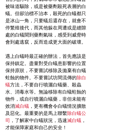
被味道驅除，或是被藥劑殺死表層的白
蟻。但卻治標不治本，殺死的白蟻都只
是冰山一角，只要蟻后還存在，就會不
停繁殖後代，而其他躲在周遭或是縫隙
處的白蟻聞到藥劑氣味，感受到威脅時
會到處逃竄，反而造成更大面的破壞。
遇上白蟻時最正確的辦法，首先應該是
保持鎮定。盡量對受白蟻患影響的位置
保持原狀，不要嘗試移除及拋棄有白蟻
蛀蝕的物件。不要嘗試坊間流傳的
除白
蟻
方法，不要自行噴灑白蟻藥、殺蟲
水、消毒水等。無論移除有白蟻蛀蝕的
物件，或自行噴灑白蟻藥，非但未能有
效消
滅白蟻
，更有機會令白蟻情況擴散
及惡化。最重要的是馬上聯繫
除白蟻公
司
，了解家中白蟻狀況，迅速
滅白蟻
，
才能保障家庭和自己的安全！