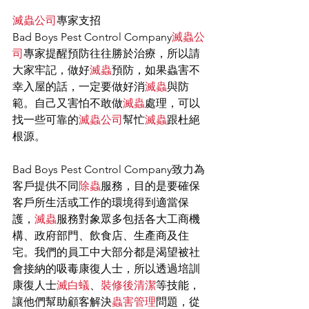
滅蟲公司
專家支招
Bad Boys Pest Control Company
滅蟲公
司
專家提醒預防往往勝於治療，所以請
大家牢記，做好
滅蟲
預防，如果蟲害不
幸入屋的話，一定要做好消
滅蟲
與防
範。自己又害怕不敢做
滅蟲
處理，可以
找一些可靠的
滅蟲公司
幫忙
滅蟲
跟杜絕
根源。
Bad Boys Pest Control Company致力為
客戶提供不同
除蟲
服務，目的是要確保
客戶所生活或工作的環境得到適當保
護，
滅蟲
服務對象眾多包括各大工商機
構、政府部門、飲食店、生產商及住
宅。我們的員工中大部分都是渴望被社
會接納的吸毒康復人士，所以透過培訓
康復人士
滅白蟻
、
裝修後清潔
等技能，
讓他們幫助顧客解決
蟲害管理
問題，從