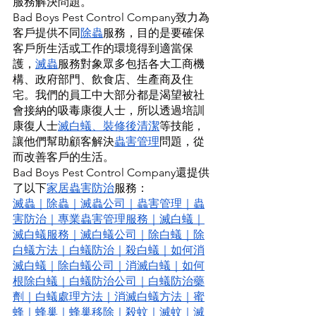
服務解決問題。
Bad Boys Pest Control Company致力為
客戶提供不同
除蟲
服務，目的是要確保
客戶所生活或工作的環境得到適當保
護，
滅蟲
服務對象眾多包括各大工商機
構、政府部門、飲食店、生產商及住
宅。我們的員工中大部分都是渴望被社
會接納的吸毒康復人士，所以透過培訓
康復人士
滅白蟻
、
裝修後清潔
等技能，
讓他們幫助顧客解決
蟲害管理
問題，從
而改善客戶的生活。
Bad Boys Pest Control Company還提供
了以下​
家居蟲害防治
服務：
滅蟲
｜
除蟲
｜
滅蟲公司
｜
蟲害管理
｜
蟲
害防治
｜
專業蟲害管理服務
｜
滅白蟻
｜
滅白蟻服務
｜
滅白蟻公司
｜
除白蟻
｜
除
白蟻方法
｜
白蟻防治
｜
殺白蟻
｜
如何消
滅白蟻
｜
除白蟻公司
｜
消滅白蟻
｜
如何
根除白蟻
｜
白蟻防治公司
｜
白蟻防治藥
劑
｜
白蟻處理方法
｜
消滅白蟻方法
｜
蜜
蜂
｜
蜂巢
｜
蜂巢移除
｜
殺蚊
｜
滅蚊
｜
滅