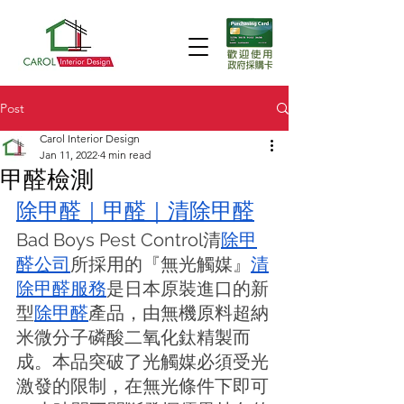
Post
Carol Interior Design
Jan 11, 2022
4 min read
甲醛檢測
除甲醛
｜
甲醛
｜
清除甲醛
Bad Boys Pest Control清
除甲
醛公司
所採用的『無光觸媒』
清
除甲醛服務
是日本原裝進口的新
型
除甲醛
產品，由無機原料超納
米微分子磷酸二氧化鈦精製而
成。本品突破了光觸媒必須受光
激發的限制，在無光條件下即可