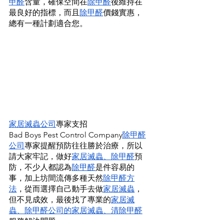
甲醛
含量，確保空間在
除甲醛
後維持在
最良好的指標，而且
除甲醛
價錢實惠，
總有一種計劃適合您。
家居滅蟲公司
專家支招
Bad Boys Pest Control Company
除甲醛
公司
專家提醒預防往往勝於治療，所以
請大家牢記，做好
家居滅蟲
、
除甲醛
預
防，不少人都認為
除甲醛
是件容易的
事，加上坊間流傳多種天然
除甲醛方
法
，從而選擇自己動手去做
家居滅蟲
，
但不見成效，最後找了專業的
家居滅
蟲
、
除甲醛公司
的
家居滅蟲
、
清除甲醛