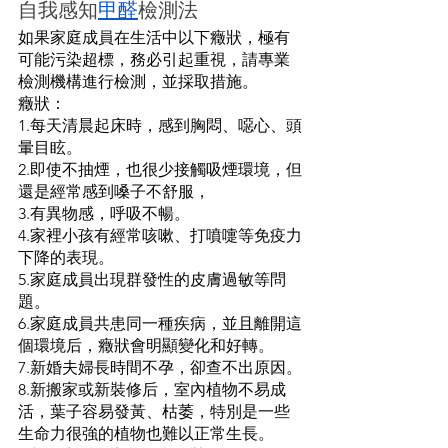
自我感知
甲醛
檢測法
如果家庭成員在生活中以下癥狀，極有
可能污染超標，務必引起重視，請專業
檢測機構進行檢測，並採取措施。
癥狀：
1.每天清晨起床時，感到胸悶、噁心、頭
暈目眩。
2.即使不抽煙，也很少接觸吸煙環境，但
還是經常感到嗓子不舒服，
3.有異物感，呼吸不暢。
4.家裡小孩有經常咳嗽、打噴嚏等免疫力
下降的表現。
5.家庭成員出現群發性的皮膚過敏等問
題。
6.家庭成員共患同一種疾病，並且離開這
個環境后，癥狀會明顯變化和好轉。
7.新婚夫婦長時間不孕，卻查不出原因。
8.新搬家或新裝修后，室內植物不易成
活，葉子容易發黃、枯萎，特別是一些
生命力很強的植物也難以正常生長。