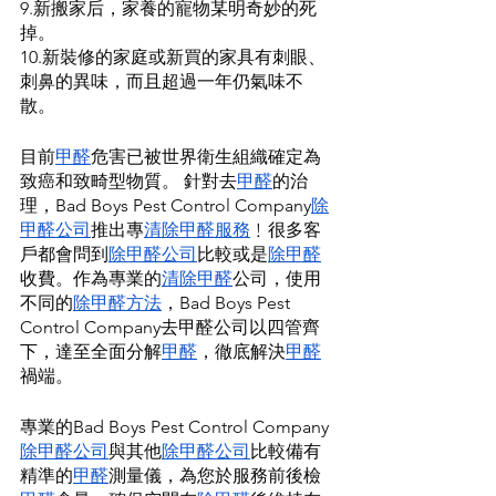
9.新搬家后，家養的寵物某明奇妙的死
掉。
10.新裝修的家庭或新買的家具有刺眼、
刺鼻的異味，而且超過一年仍氣味不
散。
目前
甲醛
危害已被世界衛生組織確定為
致癌和致畸型物質。 針對去
甲醛
的治
理，Bad Boys Pest Control Company
除
甲醛公司
推出專
清除甲醛服務
﹗很多客
戶都會問到
除甲醛公司
比較或是
除甲醛
收費。作為專業的
清除甲醛
公司，使用
不同的
除甲醛方法
，Bad Boys Pest 
Control Company去甲醛公司以四管齊
下，達至全面分解
甲醛
，徹底解決
甲醛
禍端。
專業的Bad Boys Pest Control Company
除甲醛公司
與其他
除甲醛公司
比較備有
精準的
甲醛
測量儀，為您於服務前後檢