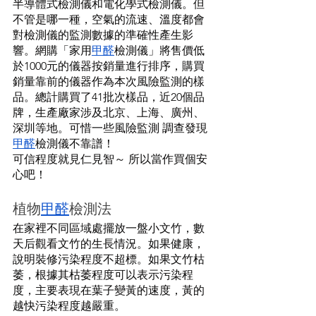
半導體式檢測儀和電化學式檢測儀。但
不管是哪一種，空氣的流速、溫度都會
對檢測儀的監測數據的準確性產生影
響。網購「家用
甲醛
檢測儀」將售價低
於1000元的儀器按銷量進行排序，購買
銷量靠前的儀器作為本次風險監測的樣
品。總計購買了41批次樣品，近20個品
牌，生產廠家涉及北京、上海、廣州、
深圳等地。可惜一些風險監測 調查發現
甲醛
檢測儀不靠譜！
可信程度就見仁見智～ 所以當作買個安
心吧！
植物
甲醛
檢測法
在家裡不同區域處擺放一盤小文竹，數
天后觀看文竹的生長情況。如果健康，
說明裝修污染程度不超標。如果文竹枯
萎，根據其枯萎程度可以表示污染程
度，主要表現在葉子變黃的速度，黃的
越快污染程度越嚴重。