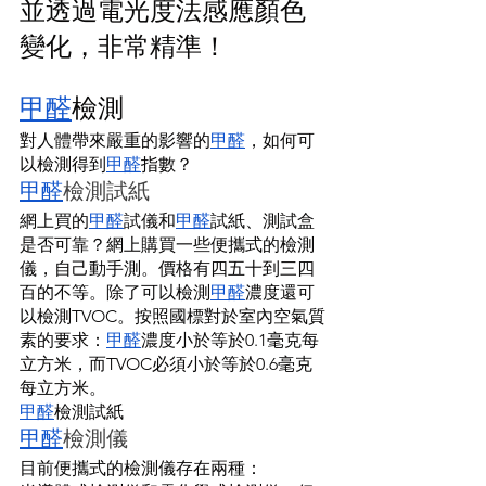
並透過電光度法感應顏色
變化，非常精準！
甲醛
檢測
對人體帶來嚴重的影響的
甲醛
，如何可
以檢測得到
甲醛
指數？
甲醛
檢測試紙
網上買的
甲醛
試儀和
甲醛
試紙、測試盒
是否可靠？網上購買一些便攜式的檢測
儀，自己動手測。價格有四五十到三四
百的不等。除了可以檢測
甲醛
濃度還可
以檢測TVOC。按照國標對於室內空氣質
素的要求：
甲醛
濃度小於等於0.1毫克每
立方米，而TVOC必須小於等於0.6毫克
每立方米。
甲醛
檢測試紙
甲醛
檢測儀
目前便攜式的檢測儀存在兩種：