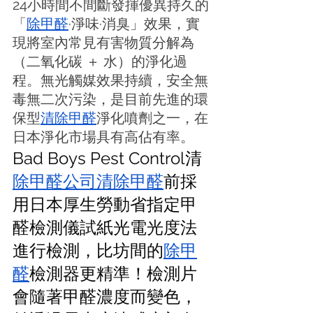
24小時間不間斷發揮優異持久的
「
除甲醛
·淨味·消臭」效果，實
現將室內常見有害物質分解為
（二氧化碳 ＋ 水）的淨化過
程。無光觸媒效果持續，安全無
毒無二次污染，是目前先進的環
保型
清除甲醛
淨化噴劑之一，在
日本淨化市場具有高佔有率。
Bad Boys Pest Control清
除甲醛公司
清除甲醛
前採
用日本厚生勞動省指定甲
醛檢測儀試紙光電光度法
進行檢測，比坊間的
除甲
醛
檢測器更精準！檢測片
會隨著甲醛濃度而變色，