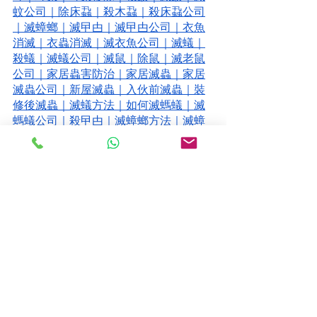
蚊公司
｜
除床蝨
｜
殺木蝨
｜
殺床蝨公司
｜
滅蟑螂
｜
滅曱甴
｜
滅曱甴公司
｜
衣魚
消滅
｜
衣蟲消滅
｜
滅衣魚公司
｜
滅蟻
｜
殺蟻
｜
滅蟻公司
｜
滅鼠
｜
除鼠
｜
滅老鼠
公司
｜
家居蟲害防治
｜
家居滅蟲
｜
家居
滅蟲公司
｜
新屋滅蟲
｜
入伙前滅蟲
｜
裝
修後滅蟲
｜
滅蟻方法
｜
如何滅螞蟻
｜
滅
螞蟻公司
｜
殺曱甴
｜
滅蟑螂方法
｜
滅蟑
螂公司
｜
滅床蝨方法
｜
床蝨木蝨
｜
殺床
蝨公司
｜
商業客戶滅蟲
 ｜
商業公司滅蟲
｜
商業客戶蟲控防治服務
｜
食品工廠滅
蟲
｜
食品工場滅蟻
｜
食品加工業
｜
蟲害
防治
｜
餐廳滅蟲
｜
餐廳滅鼠
｜
食肆滅蟲
｜
酒店滅蟲
｜
度假村滅蟲
｜
酒店與度假
村蟲害防治
｜
超市滅蟲
｜
士多滅蟲
｜
超
級市場及食品零售業蟲害防治
｜
工廠滅
蟲
｜
工廠滅鼠
｜
工業製造業蟲害防治
｜
物流滅蟲
｜
快遞滅蟲
｜
物流及供應鏈蟲
害防治服務
｜
商場滅蟲
｜
商店滅蟲
｜
零
售商場
｜
學校滅蚊防蚊
｜
校園滅蟲
｜
蟲