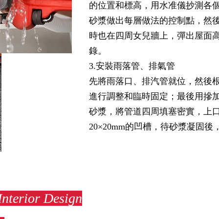
的位置和標高，用水准儀抄測各
砂漿做出每層做法的控制點，然後
時也在四周女兒牆上，彈出屋面
錄。
3.安裝雨落管、排氣管
先將雨落口、排汽管就位，然後
進行調整和臨時固定；最後用摻加
砂漿，將管道四周填塞密實，上
20×20mm的凹槽，待砂漿凝固
Interior Design