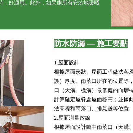
時，好適用。此外，如果廁所有安裝地暖嘅
防水防漏 — 施工要點
1.屋面設計
根據屋面形狀、屋面工程做法各
護）厚度、雨落口所在的位置等
口（天溝、檐溝）最低處的面層
計算確定屋脊處屋面標高；並據
法高程和雨落口、排氣道等位置
2.屋面測量放線
根據屋面設計圖中雨落口（天溝