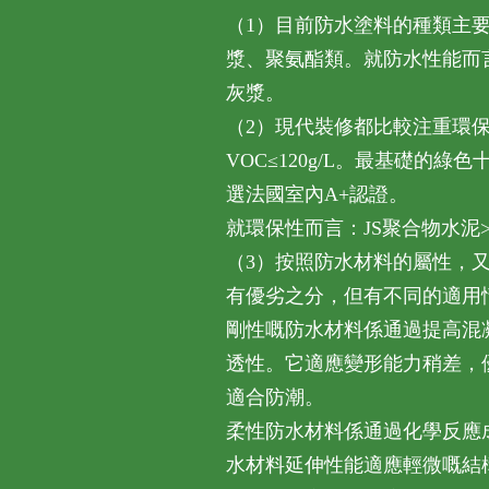
（1）目前防水塗料的種類主要
漿、聚氨酯類。就防水性能而言
灰漿。
（2）現代裝修都比較注重環
VOC≤120g/L。最基礎的綠
選法國室內A+認證。
就環保性而言：JS聚合物水泥
（3）按照防水材料的屬性，
有優劣之分，但有不同的適用
剛性嘅防水材料係通過提高混
透性。它適應變形能力稍差，
適合防潮。
柔性防水材料係通過化學反應
水材料延伸性能適應輕微嘅結