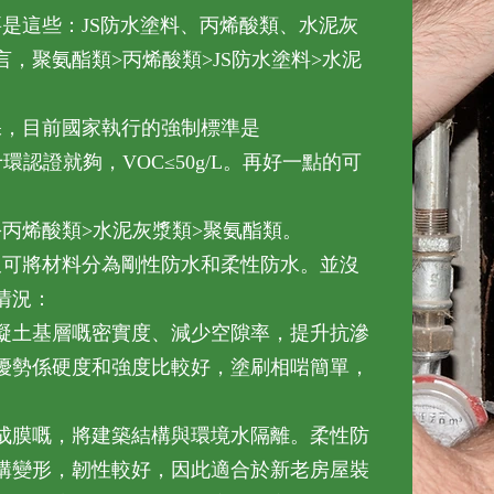
是這些：JS防水塗料、丙烯酸類、水泥灰
，聚氨酯類>丙烯酸類>JS防水塗料>水泥
保，目前國家執行的強制標準是
色十環認證就夠，VOC≤50g/L。再好一點的可
>丙烯酸類>水泥灰漿類>聚氨酯類。
又可將材料分為剛性防水和柔性防水。並沒
情況：
凝土基層嘅密實度、減少空隙率，提升抗滲
優勢係硬度和強度比較好，塗刷相啱簡單，
成膜嘅，將建築結構與環境水隔離。柔性防
構變形，韌性較好，因此適合於新老房屋裝