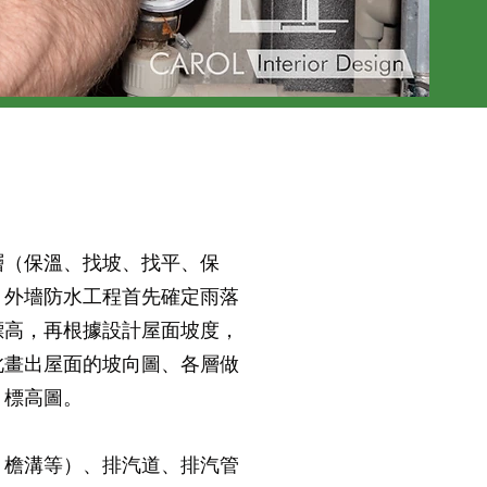
層（保溫、找坡、找平、保
，外墻防水工程首先確定雨落
標高，再根據設計屋面坡度，
此畫出屋面的坡向圖、各層做
、標高圖。
、檐溝等）、排汽道、排汽管